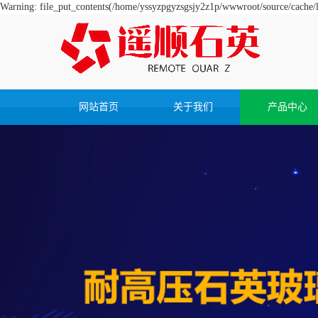
Warning: file_put_contents(/home/yssyzpgyzsgsjy2z1p/wwwroot/source/cache/li
网站首页
关于我们
产品中心