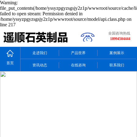
Warning:
file_put_contents(/home/yssyzpgyzsgsjy2z1p/wwwroot/source/cache/li
failed to open stream: Permission denied in
/home/yssyzpgyzsgsjy2z1p/wwwroot/source/model/api.class.php on
line 217
全国咨询热线
18994504444
走进我们
产品世界
案例展示
首页
资讯动态
在线咨询
联系我们