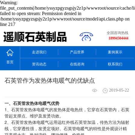
Warning:
file_put_contents(/home/yssyzpgyzsgsjy2z1p/wwwroot/source/cache/li
failed to open stream: Permission denied in
/home/yssyzpgyzsgsjy2z1p/wwwroot/source/model/api.class.php on
line 217
全国咨询热线
18994504444
走进我们
产品世界
案例展示
首页
资讯动态
在线咨询
联系我们
石英管作为发热体电暖气的优缺点
2019-05-22
一、
石英管
发热体电暖气优势
1、石英管发热体电暖气的发热体是电热丝，它穿在石英管内，石英
管起支撑点、维护及发烫功效。
2、石英管发热体电暖气运用远红外线石英管加温，传热方法为辐射
线，它穿透性强，发烫定项好。石英管电暖气的特性是外观设计精
巧美观大方，热对流快，挪动便捷，价格低。