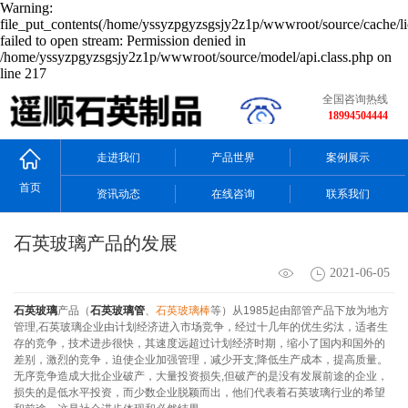
Warning:
file_put_contents(/home/yssyzpgyzsgsjy2z1p/wwwroot/source/cache/li
failed to open stream: Permission denied in
/home/yssyzpgyzsgsjy2z1p/wwwroot/source/model/api.class.php on
line 217
全国咨询热线
18994504444
走进我们
产品世界
案例展示
首页
资讯动态
在线咨询
联系我们
石英玻璃产品的发展
2021-06-05
石英玻璃
产品（
石英玻璃管
、
石英玻璃棒
等）从1985起由部管产品下放为地方
管理,石英玻璃企业由计划经济进入市场竞争，经过十几年的优生劣汰，适者生
存的竞争，技术进步很快，其速度远超过计划经济时期，缩小了国内和国外的
差别，激烈的竞争，迫使企业加强管理，减少开支;降低生产成本，提高质量。
无序竞争造成大批企业破产，大量投资损失,但破产的是没有发展前途的企业，
损失的是低水平投资，而少数企业脱颖而出，他们代表着石英玻璃行业的希望