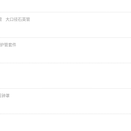
管
大口径石英管
散炉管套件
英钟罩