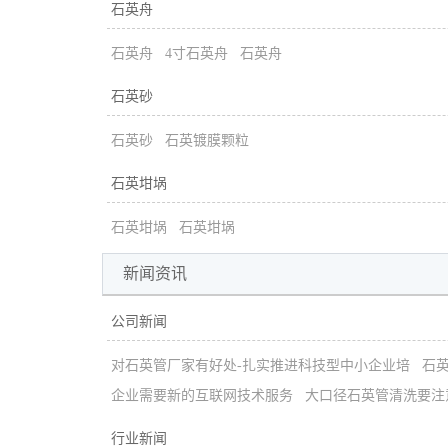
石英舟
石英舟
4寸石英舟
石英舟
石英砂
石英砂
石英镀膜颗粒
石英坩埚
石英坩埚
石英坩埚
新闻资讯
公司新闻
对石英管厂家有好处-扎实推进科技型中小企业培
石
企业需要新的互联网技术服务
大口径石英管清洗要注
行业新闻