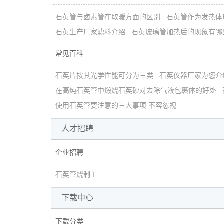
石英管与卤素管在取暖方面的区别
石英管作为发热体
石英生产厂家滤料介绍
石英玻璃管加热后的现象有哪
常见百科
石英片按其光学性能可分为三类
石英仪器厂家为您介
在高纯石英管中煅烧石英砂对去除气液包裹体的好处
使用石英管要注意的三大事项 不容忽视
人才招聘
企业招聘
石英管烧制工
下载中心
下载分类