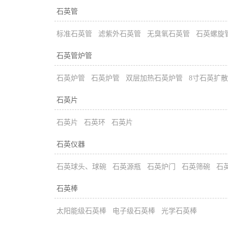
石英管
标准石英管
滤紫外石英管
无臭氧石英管
石英螺旋
石英管炉管
石英炉管
石英炉管
双层加热石英炉管
8寸石英扩
石英片
石英片
石英环
石英片
石英仪器
石英球头、球碗
石英源瓶
石英炉门
石英筛碗
石
石英棒
太阳能级石英棒
电子级石英棒
光学石英棒