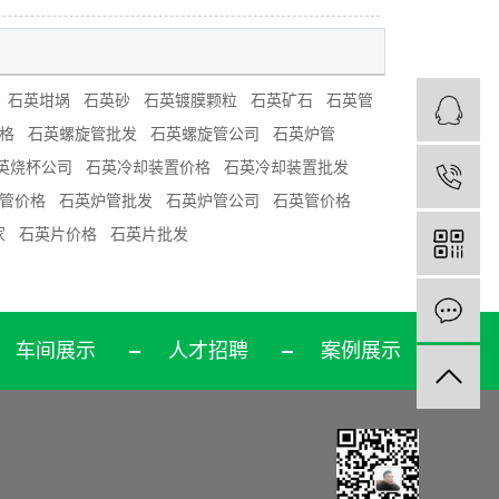
石英坩埚
石英砂
石英镀膜颗粒
石英矿石
石英管
格
石英螺旋管批发
石英螺旋管公司
石英炉管
英烧杯公司
石英冷却装置价格
石英冷却装置批发
1
管价格
石英炉管批发
石英炉管公司
石英管价格
家
石英片价格
石英片批发
车间展示
人才招聘
案例展示