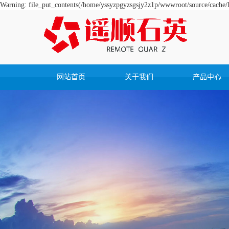
Warning: file_put_contents(/home/yssyzpgyzsgsjy2z1p/wwwroot/source/cache/li
网站首页
关于我们
产品中心