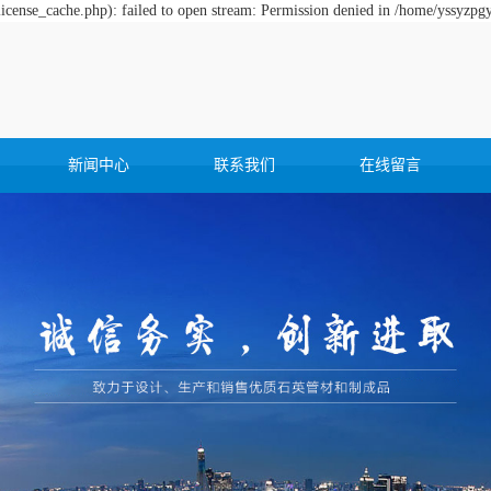
cense_cache.php): failed to open stream: Permission denied in /home/yssyzpg
新闻中心
联系我们
在线留言