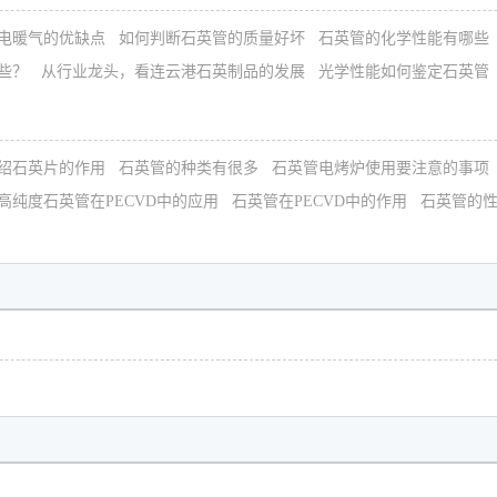
电暖气的优缺点
如何判断石英管的质量好坏
石英管的化学性能有哪些
些？
从行业龙头，看连云港石英制品的发展
光学性能如何鉴定石英管
绍石英片的作用
石英管的种类有很多
石英管电烤炉使用要注意的事项
高纯度石英管在PECVD中的应用
石英管在PECVD中的作用
石英管的