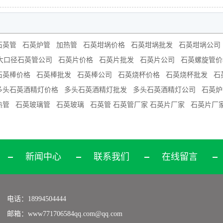
石英管
石英炉管
加热管
石英坩埚价格
石英坩埚批发
石英坩埚公司
大口径石英管公司
石英片价格
石英片批发
石英片公司
石英螺旋管价
石英棒价格
石英棒批发
石英棒公司
石英烧杯价格
石英烧杯批发
石
多头石英酒精灯价格
多头石英酒精灯批发
多头石英酒精灯公司
石英炉
热管
石英玻璃管
石英玻璃
石英管 石英管厂家 石英片厂家
石英片厂
新闻中心
联系我们
在线留言
电话：18994504444
邮箱：www771706584qq.com@qq.com