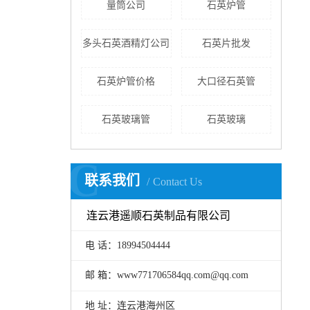
量筒公司
石英炉管
多头石英酒精灯公司
石英片批发
石英炉管价格
大口径石英管
石英玻璃管
石英玻璃
C
联系我们
Contact Us
连云港遥顺石英制品有限公司
电 话：18994504444
邮 箱：www771706584qq.com@qq.com
地 址：连云港海州区