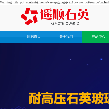
Warning: file_put_contents(/home/yssyzpgyzsgsjy2z1p/wwwroot/source/cache/li
网站首页
关于我们
产品中心